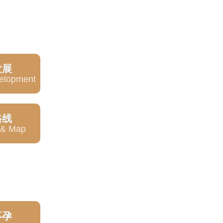
发展
velopment
路线
s & Map
不孕