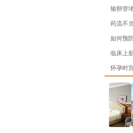
输卵管堵
药流不当
如何预防
临床上胎
怀孕时宫