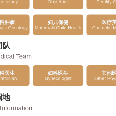
aecology
Obstetrics
Fertility 
科肿瘤
妇儿保健
医疗
gic Oncology
Maternal&Child Health
Cosmetic M
团队
dical Team
科医生
妇科医生
其他
tetrician
Gynecologist
Other Phy
园地
Information