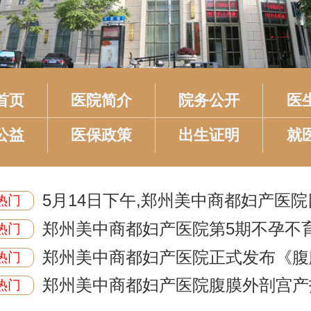
首页
医院简介
院务公开
医
公益
医保政策
出生证明
就
5月14日下午,郑州美中商都妇产医
热门
质
郑州美中商都妇产医院第5期不孕不育
热门
多学
郑州美中商都妇产医院正式发布《腹
热门
郑州美中商都妇产医院腹膜外剖宫产
热门