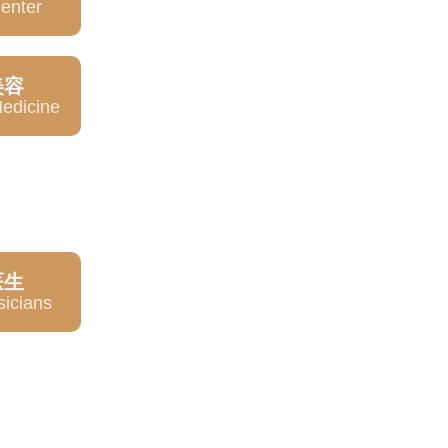
Center
美容
edicine
医生
sicians