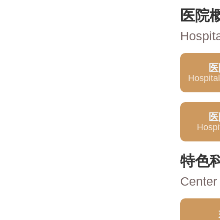
医院
Hospit
医
Hospital
医
Hospi
特色
Center