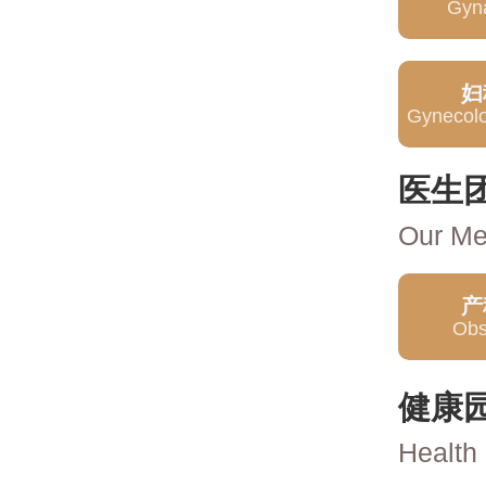
Gyn
妇
Gynecolo
医生
Our Me
产
Obs
健康
Health 