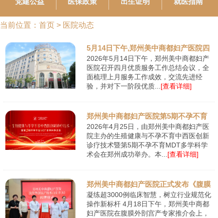
党建公益
医保政策
出生证明
就医指南
当前位置：
首页
>
医院动态
5月14日下午,郑州美中商都妇产医院四
2026年5月14日下午，郑州美中商都妇产
月优质服务
医院召开四月优质服务工作总结会议，全
面梳理上月服务工作成效，交流先进经
验，并对下一阶段优质...
[查看详细]
郑州美中商都妇产医院第5期不孕不育
2026年4月25日，由郑州美中商都妇产医
MDT多学科学
院主办的生殖健康与不孕不育中西医创新
诊疗技术暨第5期不孕不育MDT多学科学
术会在郑州成功举办。本...
[查看详细]
郑州美中商都妇产医院正式发布《腹膜
凝练超3000例临床智慧，树立行业规范化
外剖宫产
操作新标杆 4月18日下午，郑州美中商都
妇产医院在腹膜外剖宫产专家推介会上，