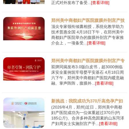
正式对外发布了备受...
[查看详细]
郑州美中商都妇产医院腹膜外剖宫产技
顶尖专家领衔倾囊相授，系统化教学助力
术培训基
技术普惠全国 4月18日下午，在郑州美中
商都妇产医院举办的腹膜外剖宫产专家推
介会上，一项备受...
[查看详细]
郑州美中商都妇产医院腹膜外剖宫产专
双牌同揭发布3.0版白皮书，超3000例临
家推介会
床安全案例筑牢母婴平安基石 4月18日周
六下午，郑州美中商都妇产医院内暖意融
融、掌声阵阵，腹膜外...
[查看详细]
新挑战：我院成功为370斤高危孕产妇
(2026年4月，郑州)近日，郑州美中商都
实施剖宫产
妇产医院成功为一位体重超过370斤(约
185公斤)、合并多种高危因素的山东菏泽
产妇周女士实施剖宫产手...
[查看详细]