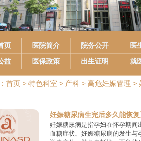
首页
医院简介
院务公开
医
公益
医保政策
出生证明
就
：
首页
>
特色科室
>
产科
>
高危妊娠管理
>
妊娠糖尿病生完后多久能恢复
妊娠糖尿病是指孕妇在怀孕期间
血糖症状。妊娠糖尿病的发生与