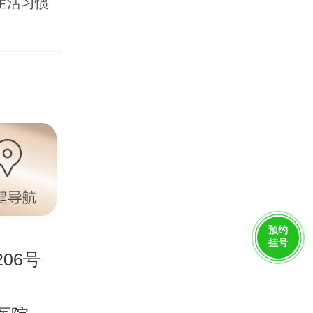
生活习惯
预约
挂号
06号