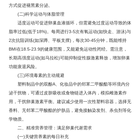
方式促进褪黑素分泌。
(二)科学运动与体脂管理
适度运动可促进卵巢血液循环，但需避免过度运动导致的体
脂率过低(低于18%)。每周进行3-5次有氧运动(如快走、游泳)与
2次抗阻训练(如深蹲、平板支撑)，每次30-45分钟，既能维持
BMI在18.5-23.9的健康范围，又能避免运动性闭经。需注意，
长期高强度运动(如马拉松)可能抑制促性腺激素释放，增加卵巢
功能衰退风险。
(三)环境毒素的主动规避
塑料制品中的双酚A、化妆品中的邻苯二甲酸酯等环境内分
泌干扰物，可通过皮肤吸收或食物链进入体内，模拟雌激素作
用，干扰卵巢激素平衡。建议减少使用一次性塑料容器，选择无
香料、无邻苯二甲酸酯的护肤品，避免接触染发剂、杀虫剂等化
学物质。
二、精准营养管理：满足卵巢代谢需求
(一)关键营养素的每日补充