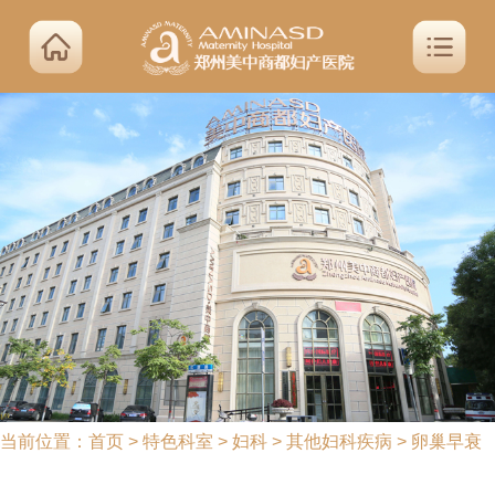
当前位置：
首页
>
特色科室
>
妇科
>
其他妇科疾病
>
卵巢早衰