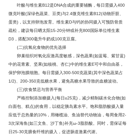
叶酸与维生素B12是DNA合成的重要辅酶，每日需摄入400
微克叶酸(深绿色蔬菜、豆类)与2.4微克维生素B12(动物肝脏、
蛋类)，以支持卵泡发育。维生素D与钙的协同摄入可预防骨质
疏松，建议每日晒太阳15-20分钟或补充800国际单位维生素
D3，搭配300毫升牛奶或100克豆腐。
(二)抗氧化食物的优先选择
卵巢组织对氧化应激高度敏感，深色蔬果(如蓝莓、紫甘蓝)
中的花青素、坚果(如核桃、杏仁)中的维生素E可中和自由基，
保护卵泡膜细胞。每日需摄入300-500克蔬菜(其中深色蔬菜占
1/2)、200-350克低糖水果，避免高糖水果导致的血糖波动。
(三)饮食禁忌与营养平衡
严格控制添加糖摄入(每日≤25克)，减少精制碳水化合物(如
白面包、糕点)的食用，以稳定胰岛素水平。饱和脂肪酸摄入量
应低于总热量的10%，用橄榄油、鱼油替代动物油，每周食用2-
3次深海鱼(如三文鱼、沙丁鱼)补充ω-3脂肪酸。同时，需保证每
日25-30克膳食纤维的摄入，促进肠道激素代谢。