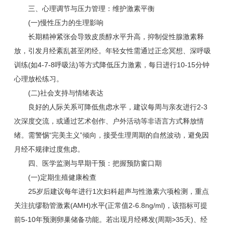
三、心理调节与压力管理：维护激素平衡
(一)慢性压力的生理影响
长期精神紧张会导致皮质醇水平升高，抑制促性腺激素释
放，引发月经紊乱甚至闭经。年轻女性需通过正念冥想、深呼吸
训练(如4-7-8呼吸法)等方式降低压力激素，每日进行10-15分钟
心理放松练习。
(二)社会支持与情绪表达
良好的人际关系可降低焦虑水平，建议每周与亲友进行2-3
次深度交流，或通过艺术创作、户外活动等非语言方式释放情
绪。需警惕“完美主义”倾向，接受生理周期的自然波动，避免因
月经不规律过度焦虑。
四、医学监测与早期干预：把握预防窗口期
(一)定期生殖健康检查
25岁后建议每年进行1次妇科超声与性激素六项检测，重点
关注抗缪勒管激素(AMH)水平(正常值2-6.8ng/ml)，该指标可提
前5-10年预测卵巢储备功能。若出现月经稀发(周期>35天)、经