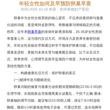
年轻女性如何及早预防卵巢早衰
时间:2025-10-18 来源：郑州商都妇产医院
卵巢作为女性生殖系统的核心器官，不仅承担着排卵与激素
分泌的功能，更是维持皮肤弹性、骨骼健康与情绪稳定的关键。
然而，近年来
卵巢早衰
的发病年龄逐渐前移，25-35岁女性患病
率显著上升，这与现代生活方式、环境压力及营养失衡密切相
关。年轻女性若能在早期通过科学干预保护卵巢功能，不仅能延
缓衰老进程，更能为未来生育与健康奠定基础。以下从生活方
式、营养管理、心理调节及医学监测四个维度，为年轻女性提供
系统性预防方案。
一、构建健康生活方式：保护卵巢的基石
(一)规律作息与睡眠优化
卵巢功能的修复与激素分泌依赖深度睡眠期(22:00-2:00)的
生理节律。长期熬夜会导致褪黑素分泌紊乱，干扰下丘脑-垂体-
卵巢轴的调节功能。建议每日23:00前入睡，保证7-8小时连续
睡眠，睡前1小时避免使用电子设备，可通过冥想、温水泡脚等