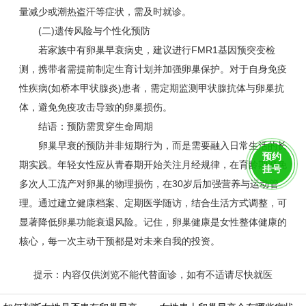
量减少或潮热盗汗等症状，需及时就诊。
(二)遗传风险与个性化预防
若家族中有卵巢早衰病史，建议进行FMR1基因预突变检
测，携带者需提前制定生育计划并加强卵巢保护。对于自身免疫
性疾病(如桥本甲状腺炎)患者，需定期监测甲状腺抗体与卵巢抗
体，避免免疫攻击导致的卵巢损伤。
结语：预防需贯穿生命周期
卵巢早衰的预防并非短期行为，而是需要融入日常生活的长
预约
期实践。年轻女性应从青春期开始关注月经规律，在育龄期避免
挂号
多次人工流产对卵巢的物理损伤，在30岁后加强营养与运动管
理。通过建立健康档案、定期医学随访，结合生活方式调整，可
显著降低卵巢功能衰退风险。记住，卵巢健康是女性整体健康的
核心，每一次主动干预都是对未来自我的投资。
提示：内容仅供浏览不能代替面诊，如有不适请尽快就医
https://m.aminasd.com/a/ks/fk/qi/lc/10387.html