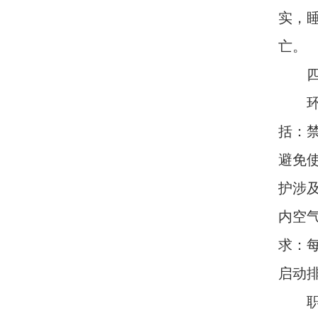
实，
亡。
四、
环境
括：
避免
护涉
内空气
求：每
启动
职业