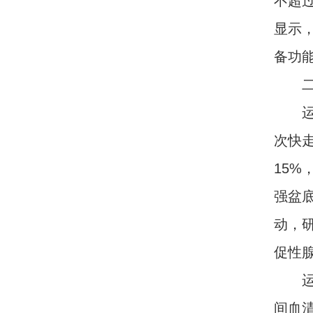
不超过
显示
备功
二、
运动
次快走
15
强盆
动，
促性
运动
间血清