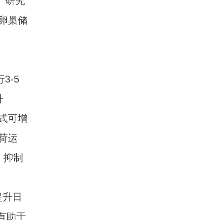
。研究
卵巢储
3-5
升
式可增
荷运
，抑制
提升日
有助于