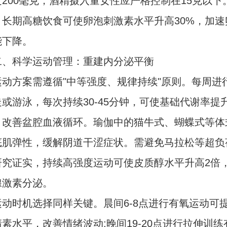
200毫克，酒精摄入量女性应严格控制在15克以下
，长期高糖饮食可使卵泡刺激素水平升高30%，加速
能下降。
科学运动管理：重建内分泌平衡
方案需遵循"中等强度、规律持续"原则。每周进行
或游泳，每次持续30-45分钟，可使基础代谢率提
%，改善盆腔血液循环。瑜伽中的猫牛式、蝴蝶式等体
底肌弹性，缓解阴道干涩症状。需避免马拉松等超负
研究证实，持续高强度运动可使皮质醇水平升高2倍
腺激素分泌。
时机选择同样关键。晨间6-8点进行有氧运动可
素水平，改善情绪波动;晚间19-20点进行拉伸训练