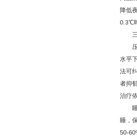
降低
0.3
三、
压力
水平下
法可
者抑
治疗依
睡眠
睡，保
50-