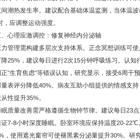
夜间潮热发生率。建议配合基础体温监测，当体温波
℃时，应调整运动强度。
心理应激调控：修复神经内分泌轴
管理需构建多层次支持体系。正念冥想训练可使
降25%，建议每日进行2次15分钟呼吸练习。认知
纠正"生育焦虑"等错误认知，研究显示，接受6周干
郁量表评分降低40%。病友互助小组提供的情感支持
从性提升35%。
质量改善需严格遵循生物钟节律。建议每日23点
证7-8小时深度睡眠。卧室环境应保持温度20-22
60%，使用遮光窗帘可使褪黑素分泌量提升30%。研