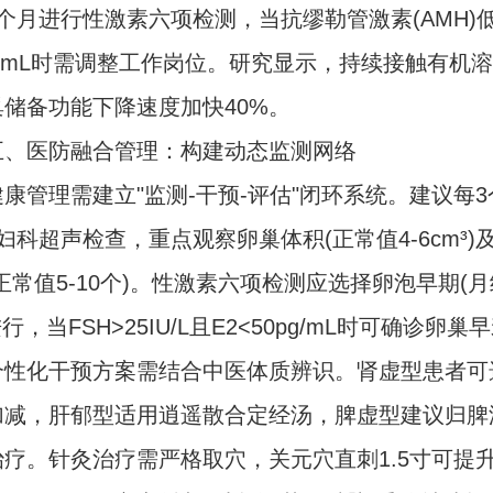
个月进行性激素六项检测，当抗缪勒管激素(AMH)
ng/mL时需调整工作岗位。研究显示，持续接触有机
巢储备功能下降速度加快40%。
医防融合管理：构建动态监测网络
管理需建立"监测-干预-评估"闭环系统。建议每3
妇科超声检查，重点观察卵巢体积(正常值4-6cm³)
正常值5-10个)。性激素六项检测应选择卵泡早期(月
进行，当FSH>25IU/L且E2<50pg/mL时可确诊卵巢
化干预方案需结合中医体质辨识。肾虚型患者可
加减，肝郁型适用逍遥散合定经汤，脾虚型建议归脾
治疗。针灸治疗需严格取穴，关元穴直刺1.5寸可提