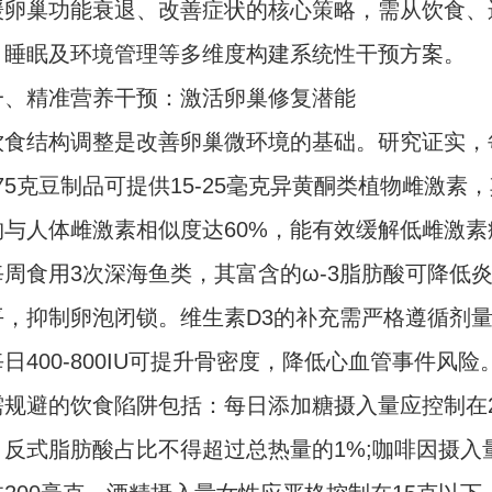
缓卵巢功能衰退、改善症状的核心策略，需从饮食、
、睡眠及环境管理等多维度构建系统性干预方案。
精准营养干预：激活卵巢修复潜能
结构调整是改善卵巢微环境的基础。研究证实，
-75克豆制品可提供15-25毫克异黄酮类植物雌激素
构与人体雌激素相似度达60%，能有效缓解低雌激素
每周食用3次深海鱼类，其富含的ω-3脂肪酸可降低
平，抑制卵泡闭锁。维生素D3的补充需严格遵循剂
日400-800IU可提升骨密度，降低心血管事件风险
避的饮食陷阱包括：每日添加糖摄入量应控制在2
，反式脂肪酸占比不得超过总热量的1%;咖啡因摄入