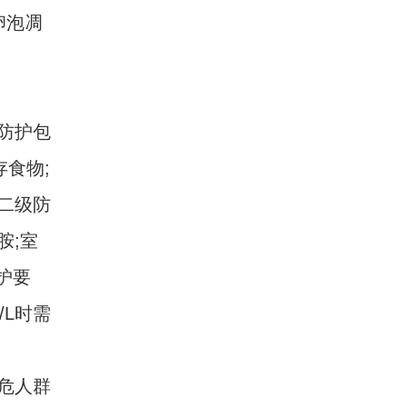
卵泡凋
防护包
食物;
二级防
胺;室
护要
/L时需
危人群