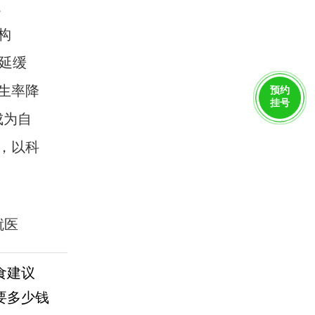
。
构
著延缓
生率降
预约
挂号
成为自
，以科
就医
食建议
要多少钱