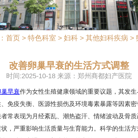
：
首页
>
特色科室
>
妇科
>
其他妇科疾病
>
改善卵巢早衰的生活方式调整
时间:2025-10-18 来源：郑州商都妇产医院
卵巢早衰
作为女性生殖健康领域的重要议题，其发生
性、免疫失衡、医源性损伤及环境毒素暴露等因素密
患者常表现为月经紊乱、潮热盗汗、情绪波动及骨质
症状，严重影响生活质量与生育能力。科学的生活方