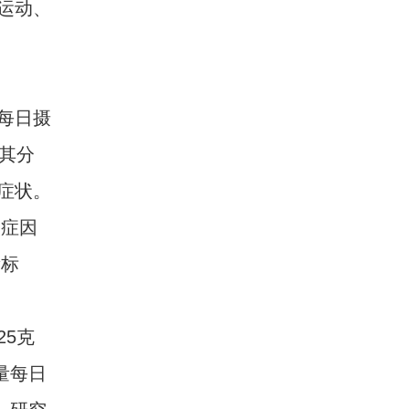
运动、
每日摄
，其分
症状。
炎症因
量标
。
5克
量每日