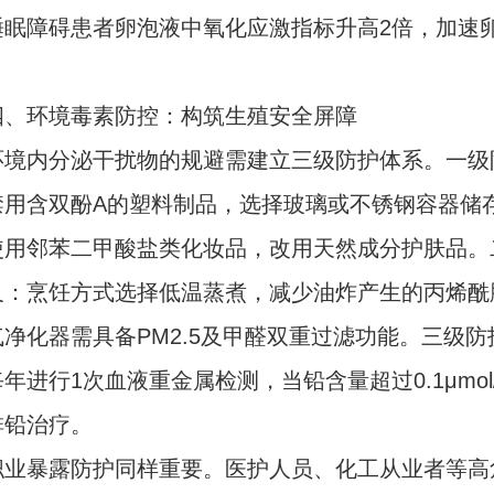
睡眠障碍患者卵泡液中氧化应激指标升高2倍，加速
环境毒素防控：构筑生殖安全屏障
内分泌干扰物的规避需建立三级防护体系。一级
禁用含双酚A的塑料制品，选择玻璃或不锈钢容器储存
使用邻苯二甲酸盐类化妆品，改用天然成分护肤品。
及：烹饪方式选择低温蒸煮，减少油炸产生的丙烯酰
净化器需具备PM2.5及甲醛双重过滤功能。三级防
年进行1次血液重金属检测，当铅含量超过0.1μmol
排铅治疗。
暴露防护同样重要。医护人员、化工从业者等高