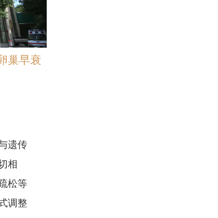
卵巢早衰
与遗传
切相
疏松等
式调整