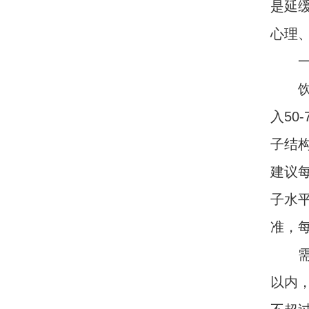
是延
心理
一、
饮食
入50
子结
建议
子水
准，每
需规
以内