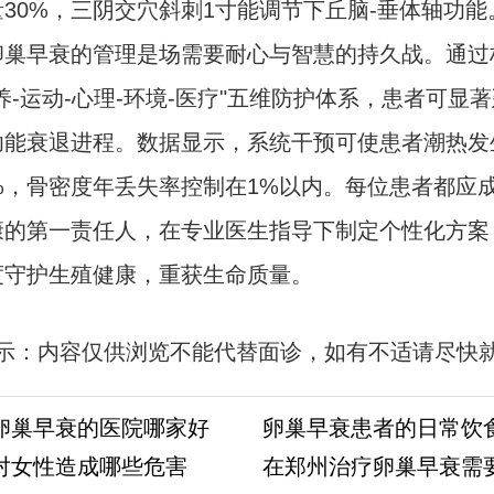
30%，三阴交穴斜刺1寸能调节下丘脑-垂体轴功能
早衰的管理是场需要耐心与智慧的持久战。通过
养-运动-心理-环境-医疗"五维防护体系，患者可显
功能衰退进程。数据显示，系统干预可使患者潮热发
0%，骨密度年丢失率控制在1%以内。每位患者都应
康的第一责任人，在专业医生指导下制定个性化方案
度守护生殖健康，重获生命质量。
示：内容仅供浏览不能代替面诊，如有不适请尽快
//m.aminasd.com/a/ks/fk/qi/lc/10390.html
卵巢早衰的医院哪家好
卵巢早衰患者的日常饮
对女性造成哪些危害
在郑州治疗卵巢早衰需