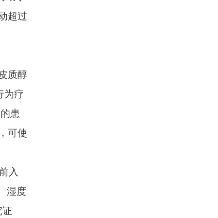
动超过
皮质醇
行为疗
预的患
，可使
前入
℃、湿度
究证