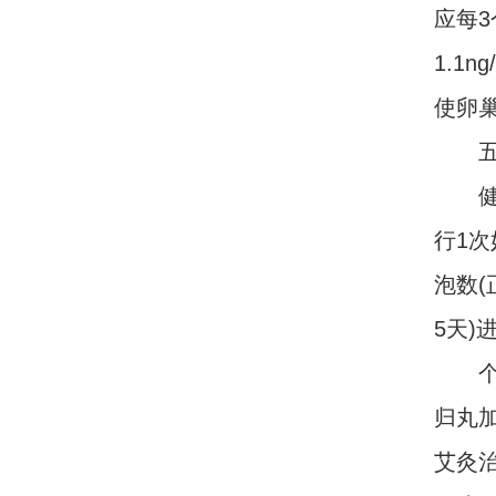
应每3
1.1
使卵
五、
健康
行1次
泡数(
5天)
个性
归丸
艾灸