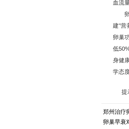
血流量
卵巢
建"营
卵巢
低5
身健
学态
提
https:
郑州治疗
卵巢早衰