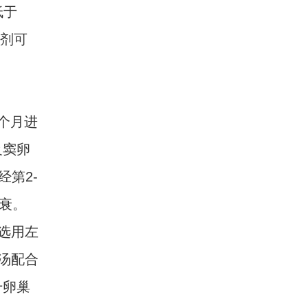
低于
溶剂可
个月进
及窦卵
经第2-
早衰。
选用左
汤配合
升卵巢