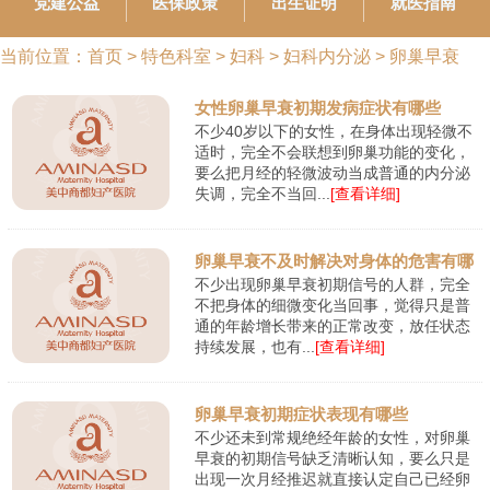
党建公益
医保政策
出生证明
就医指南
当前位置：
首页
>
特色科室
>
妇科
>
妇科内分泌
>
卵巢早衰
女性卵巢早衰初期发病症状有哪些
不少40岁以下的女性，在身体出现轻微不
适时，完全不会联想到卵巢功能的变化，
要么把月经的轻微波动当成普通的内分泌
失调，完全不当回...
[查看详细]
卵巢早衰不及时解决对身体的危害有哪
不少出现卵巢早衰初期信号的人群，完全
些
不把身体的细微变化当回事，觉得只是普
通的年龄增长带来的正常改变，放任状态
持续发展，也有...
[查看详细]
卵巢早衰初期症状表现有哪些
不少还未到常规绝经年龄的女性，对卵巢
早衰的初期信号缺乏清晰认知，要么只是
出现一次月经推迟就直接认定自己已经卵