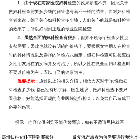
1、由于现在每家医院妇科
检查的效果参差不齐，因此关于
做妇科检查需要多少钱的解答也有着不一样的结果。而对妇科检
查者来说，除了关心妇科检查多少钱，人们关心的就是妇科检查
的效果了，所以好能到正规的专业医院检查!
2、虽然全面的妇科检查有很
多，但并不说每个检查女性朋
友都需要，因此也就没有明确的价格了，要根据女性朋友在检查
时的具体情况以及选择的体检方式而定，但妇科检查可以检查出
女性朋友潜在的疾病并及时治疗，所以女性在做全面妇科检查时
不要以价格为主，应以自己的健康为主。
温馨提示：
通过以上的相关介绍，相信大家对于“女性做妇
科检查多少钱”都已经有所了解，医生建议，做妇科检查不要只
看价格，好能选择正规的专业医院进行检查，以免给自己造成不
必要的伤害。
提示：内容仅供浏览不能代替面诊，如有不适请尽快就医
https://m.aminasd.com/a/ks/fk/yz/jc/3301.html
郑州妇科专科医院到哪家好
反复流产患者为何需要进行卵泡监