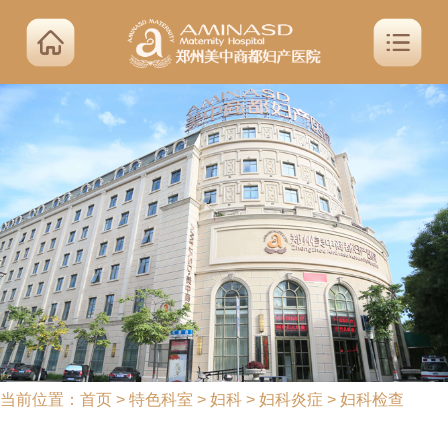
当前位置：
首页
>
特色科室
>
妇科
>
妇科炎症
>
妇科检查