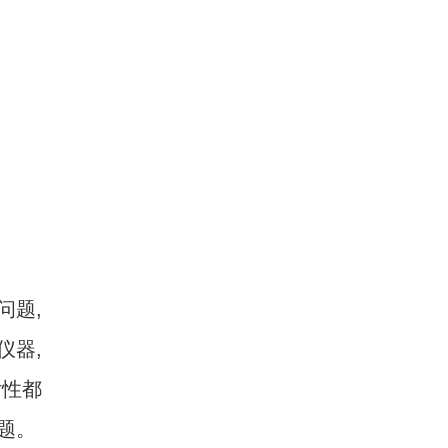
题,
仪器,
女性都
题。