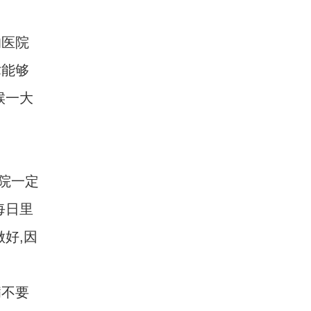
医院
术能够
候一大
院一定
每日里
好,因
病不要