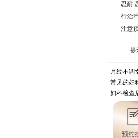
忍耐
行治
注意
提
https:
月经不调
常见的妇
妇科检查