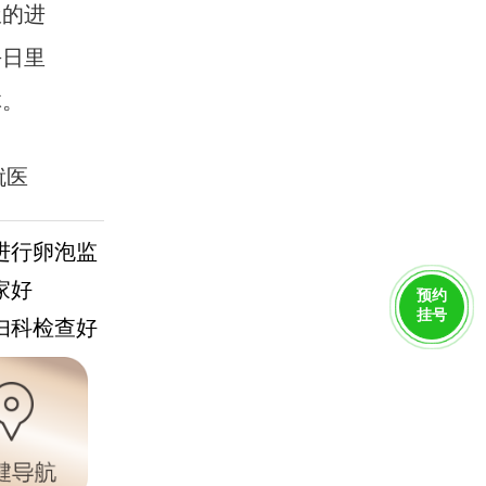
极的进
平日里
体。
就医
进行卵泡监
家好
预约
挂号
妇科检查好