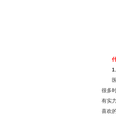
1、
医院
很多
有实
喜欢