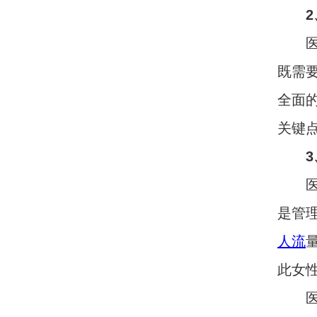
2、
医院
既需
全面
关键
3、
医院
是管
人流
此女
医生