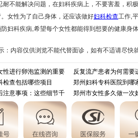
,忍耐不能解决问题，在妇科疾病上，不要害羞，积
疗。女性为了自己身体，还应该做好
妇科检查
工作,
预防妇科疾病,希望每个女性都能得到想要的健康身
示：内容仅供浏览不能代替面诊，如有不适请尽快
//m.aminasd.com/a/ks/fk/yz/jc/3994.html
女性进行卵泡监测的重要
反复流产患者为何需要
科检查包括哪些项目
郑州妇科专科医院到哪
后注意事项：这些细节千
郑州市女性多久做一次