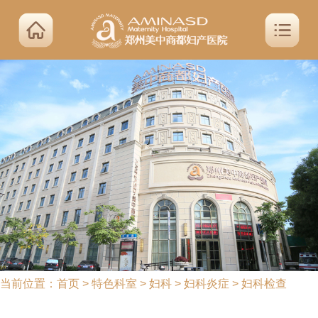
当前位置：
首页
>
特色科室
>
妇科
>
妇科炎症
>
妇科检查