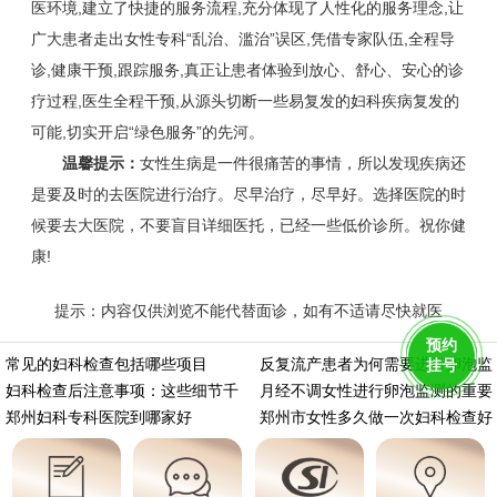
医环境,建立了快捷的服务流程,充分体现了人性化的服务理念,让
广大患者走出女性专科“乱治、滥治”误区,凭借专家队伍,全程导
诊,健康干预,跟踪服务,真正让患者体验到放心、舒心、安心的诊
疗过程,医生全程干预,从源头切断一些易复发的妇科疾病复发的
可能,切实开启“绿色服务”的先河。
温馨提示：
女性生病是一件很痛苦的事情，所以发现疾病还
是要及时的去医院进行治疗。尽早治疗，尽早好。选择医院的时
候要去大医院，不要盲目详细医托，已经一些低价诊所。祝你健
康!
提示：内容仅供浏览不能代替面诊，如有不适请尽快就医
https://m.aminasd.com/a/ks/fk/yz/jc/4007.html
预约
常见的妇科检查包括哪些项目
反复流产患者为何需要进行卵泡监
挂号
妇科检查后注意事项：这些细节千
月经不调女性进行卵泡监测的重要
郑州妇科专科医院到哪家好
郑州市女性多久做一次妇科检查好