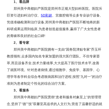
1、看品牌
郑州美中商都妇产医院是郑州市正规大型妇科医院。医院斥
巨资引进妇科治疗仪、
5D彩超
、宫腹腔镜等众多专业诊疗设备,
凭借准确检测和治疗设备,郑州美中商都妇产医院不断地将的新
科研成果运用到临床,为患者创造超值服务,赢得了广大女性患者
的青睐和良好的社会口碑!
2、看专家
郑州美中商都妇产医院拥有一支由“国务院津贴专家”乔玉环
教授领衔,众多国内知名专家加盟的强大医疗团队。不但专家荟
萃,而且设备齐全,技术力量雄厚,大大提高了医疗技术水平,改善
了就医环境。针对患者病情,通过细胞学、免疫学、基因学、心
理学等各学科去综合考虑致病因和治疗进程,按照“九对一”的治疗
准则为患者制定个性化的综合治疗方案。
3、看服务
郑州美中商都妇产医院贯彻“患者和服务对象至上”的管理理
念,坚持了“德”“技”双馨至高追求的人文行为,营造了温馨舒适的就