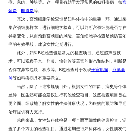
症、息肉、肿块等。这一项目有助于发现常见的妇科疾病，如
宫
颈炎
、
阴道炎
等。
其次，宫颈细胞学检查也是妇科体检中的重要一环。通过采
集宫颈细胞样本，进行细胞学检查，可以判断宫颈细胞是否存在
异常变化，从而预测宫颈癌的风险。宫颈细胞学检查是预防宫颈
癌的有效手段，建议女性定期进行。
此外，妇科B超检查也是常见的检查项目。通过超声波技
术，可以观察子宫、卵巢、输卵管等器官的形态和结构，判断是
否存在异常包块、积液等。B超检查对于发现
子宫肌瘤
、
卵巢囊
肿
等妇科疾病具有重要意义。
当然，除了上述常规项目外，根据女性的年龄、病史等个体
差异，医生还可能会建议进行其他检查项目。这些检查项目旨在
更全面、细致地了解女性的生殖健康状况，为疾病的预防和早期
治疗提供有力支持。
总的来说，女性妇科体检是一项全面而细致的健康检查，涵
盖了多个方面的检查项目。通过定期进行妇科体检，女性朋友们