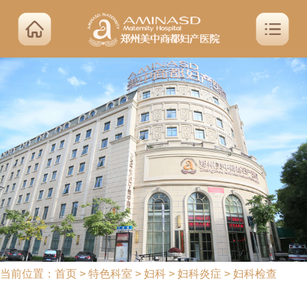
当前位置：
首页
>
特色科室
>
妇科
>
妇科炎症
>
妇科检查