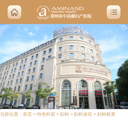
当前位置：
首页
>
特色科室
>
妇科
>
妇科炎症
>
妇科检查