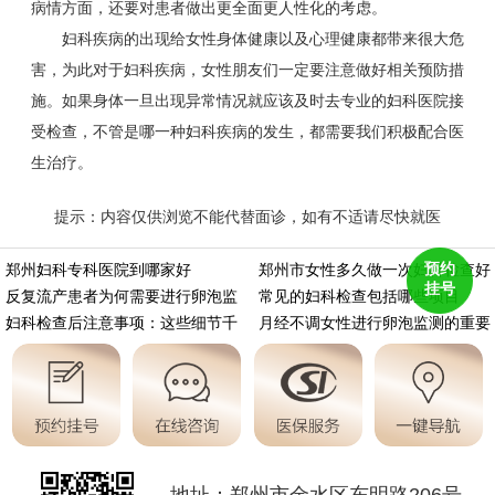
病情方面，还要对患者做出更全面更人性化的考虑。
妇科疾病的出现给女性身体健康以及心理健康都带来很大危
害，为此对于妇科疾病，女性朋友们一定要注意做好相关预防措
施。如果身体一旦出现异常情况就应该及时去专业的妇科医院接
受检查，不管是哪一种妇科疾病的发生，都需要我们积极配合医
生治疗。
提示：内容仅供浏览不能代替面诊，如有不适请尽快就医
https://m.aminasd.com/a/ks/fk/yz/jc/9506.html
预约
郑州妇科专科医院到哪家好
郑州市女性多久做一次妇科检查好
挂号
反复流产患者为何需要进行卵泡监
常见的妇科检查包括哪些项目
妇科检查后注意事项：这些细节千
月经不调女性进行卵泡监测的重要
地址：郑州市金水区东明路206号