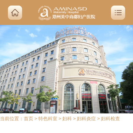
当前位置：
首页
>
特色科室
>
妇科
>
妇科炎症
>
妇科检查