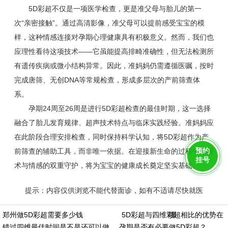
5D彩超不仅是一项医学检查，更是准父母与胎儿的第一
次“亲密接触”。通过高清影像，准父母可以提前感受宝宝的模
样，这种情感连接对孕期心理健康具有积极意义。然而，我们也
应理性看待这项技术——它虽能提高排畸准确性，但无法检测所
有遗传疾病或微小结构异常。因此，准妈妈仍需遵循医嘱，按时
完成唐筛、无创DNA等常规检查，形成多层次的产前筛查体
系。
孕期24周至26周是进行5D彩超检查的最佳时期，这一选择
融合了胎儿发育规律、超声技术特点与临床实践经验。准妈妈应
在此阶段合理安排检查，同时保持科学认知，将5D彩超作为产
预约
前筛查的辅助工具，而非唯一依据。在迎接新生命的过程中，技
挂号
术与情感的双重守护，将为宝宝的健康成长奠定坚实基础。
提示：内容仅供浏览不能代替面诊，如有不适请尽快就医
https://m.aminasd.com/a/ks/ck/jc/5d/920.html
郑州做5D彩超需要多少钱
5D彩超与四维彩超相比的优势在哪
错过四维最佳时间是不是还可以做
孕期是否有必要做5D彩超？