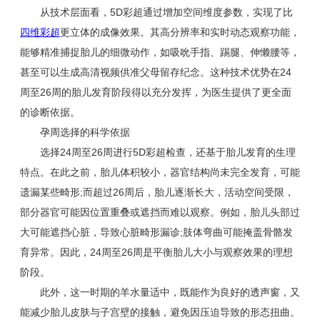
从技术层面看，5D彩超通过增加空间维度参数，实现了比
四维彩超
更立体的成像效果。其高分辨率和实时动态观察功能，
能够精准捕捉胎儿的细微动作，如吸吮手指、踢腿、伸懒腰等，
甚至可以生成高清视频供准父母留存纪念。这种技术优势在24
周至26周的胎儿发育阶段得以充分发挥，为医生提供了更全面
的诊断依据。
孕周选择的科学依据
选择24周至26周进行5D彩超检查，还基于胎儿发育的生理
特点。在此之前，胎儿体积较小，器官结构尚未完全发育，可能
遗漏某些畸形;而超过26周后，胎儿逐渐长大，活动空间受限，
部分器官可能因位置重叠或遮挡而难以观察。例如，胎儿头部过
大可能遮挡心脏，导致心脏畸形漏诊;肢体弯曲可能掩盖骨骼发
育异常。因此，24周至26周是平衡胎儿大小与观察效果的理想
阶段。
此外，这一时期的羊水量适中，既能作为良好的透声窗，又
能减少胎儿皮肤与子宫壁的接触，避免因压迫导致的形态扭曲。