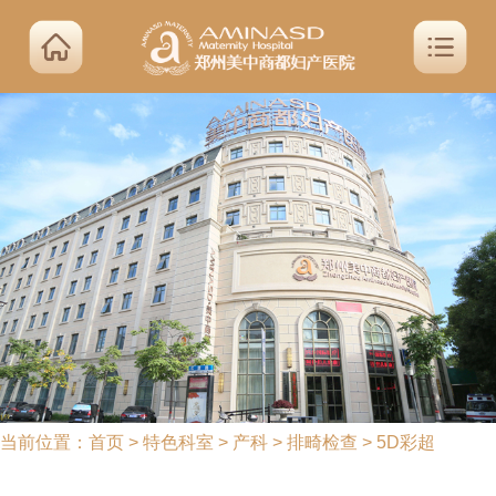
当前位置：
首页
>
特色科室
>
产科
>
排畸检查
>
5D彩超