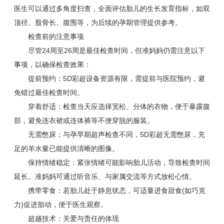
医生可以通过多角度扫查，全面评估胎儿的生长发育指标，如双
顶径、股骨长、腹围等，为后续的孕期管理提供参考。
检查前的注意事项
尽管24周至26周是最佳检查时间，但准妈妈仍需注意以下
事项，以确保检查效果：
提前预约：5D彩超设备资源有限，需提前与医院预约，避
免错过最佳检查时间。
穿着舒适：检查当天应选择宽松、分体的衣物，便于暴露腹
部，避免连衣裙或连体裤等不便穿脱的服装。
无需憋尿：与孕早期超声检查不同，5D彩超无需憋尿，充
足的羊水量已能提供清晰的图像。
保持情绪稳定：紧张情绪可能影响胎儿活动，导致检查时间
延长。准妈妈可通过听音乐、与家属交流等方式放松心情。
携带零食：若胎儿处于静息状态，可适量进食甜食(如巧克
力)促进胎动，便于医生观察。
超越技术：关爱与责任的体现