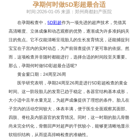
孕期何时做5D彩超最合适
时间:2026-01-05 来源：郑州商都妇产医院
在孕期检查中，
5D彩超
作为一项先进的超声技术，凭借其
高清晰度、立体成像和动态观察的优势，逐渐成为许多准妈妈关
注的焦点。它不仅能清晰呈现胎儿的生长发育情况，还能捕捉到
宝宝在子宫内的实时动态，为产前筛查提供了更可靠的依据。然
而，这项检查并非随时都能进行，选择合适的时间段至关重要。
那么，孕期何时做5D彩超最合适呢?
黄金窗口期：24周至26周
医学研究表明，孕期24周至26周是进行5D彩超检查的黄金
时间。这一阶段胎儿的发育已趋于稳定，各器官结构基本成形，
大小适中且羊水量充足，为超声成像提供了理想的条件。胎儿在
子宫内的活动空间较大，体表丰满，便于医生全面观察其面部、
四肢、脊柱及内脏器官的发育情况。同时，这一时期的胎儿骨骼
尚未完全钙化，骨骼回声对超声的干扰较小，能够更清晰地显示
软组织结构，从而提高排畸检查的准确性。