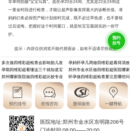
非单纯拍摄"宝宝写真"。选在孕20至24周、尤其是22至24周这
一黄金时段进行检查，才能让超声影像发挥最大的诊断价值。准
妈妈们务必按照产检计划按时完成，既不必过早焦虑，也不要错
过后追悔。把握好这个时间窗口，就是给宝宝最踏实的一份守
护。
预约
挂号
提示：内容仅供浏览不能代替面诊，如有不适请尽快就医
https://m.aminasd.com/a/ks/ck/jc/sw/2377.html
多次做四维彩超检查会影响胎儿发
孕妈怀孕几周做四维彩超看得清效
孕期四维彩超看懂这三个就知道宝
郑州市金水区做四维彩超医院哪家
郑州哪家医院做四维彩超比较专业
怀孕做四维彩超检查要注意哪些问
医院地址:郑州市金水区东明路206号
门诊时间:08:00——20:00