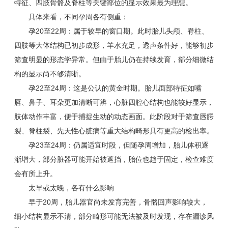
特征、四肢骨骼及脊柱等关键部位的显示效果最为理想。
具体来看，不同孕周各有侧重：
孕20至22周：属于较早的窗口期。此时胎儿头颅、脊柱、
四肢等大体结构已初步成形，羊水充足，透声条件好，能够初步
筛查明显的形态学异常。但由于胎儿仍在持续发育，部分细微结
构的显示尚不够清晰。
孕22至24周：这是公认的黄金时期。胎儿面部特征如嘴
唇、鼻子、耳朵更加清晰可辨，心脏四腔心结构也能较好显示，
肢体动作丰富，便于捕捉生动的动态画面。此阶段对于筛查唇腭
裂、脊柱裂、先天性心脏病等重大结构畸形具有更高的检出率。
孕23至24周：仍属适宜时段，但随孕周增加，胎儿体积逐
渐增大，部分脏器可能开始被遮挡，胎位也趋于固定，检查难度
会有所上升。
太早或太晚，各有什么影响
早于20周，胎儿器官尚未发育完善，骨骼回声影响较大，
细小结构显示不清，部分畸形可能无法被及时发现，存在漏诊风