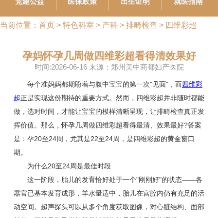
党建公益
医保政策
出生证明
就医指南
当前位置：
首页
>
特色科室
>
产科
>
排畸检查
>
四维彩超
孕妈怀孕几周做四维彩超看得清效果好
时间:2026-06-16 来源：郑州美中商都妇产医院
每个准妈妈都期盼着与腹中宝宝的第一次"见面"，而
四维彩
超
正是实现这份期待的重要方式。然而，四维彩超并非随时都能
做，选对时间，才能让宝宝的模样清晰呈现，让排畸检查真正发
挥价值。那么，怀孕几周做四维彩超看得最清、效果最好?答案
是：孕20至24周，尤其是22至24周，是四维彩超的黄金窗口
期。
为什么20至24周是最佳时段
这一阶段，胎儿的发育恰好处于一个"刚刚好"的状态——各
器官已基本发育成形，羊水量适中，胎儿在宫腔内仍有充足的活
动空间。超声探头可以从多个角度获取图像，对心脏结构、面部