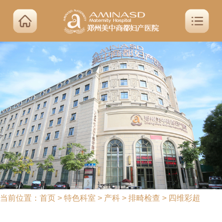
当前位置：
首页
>
特色科室
>
产科
>
排畸检查
>
四维彩超