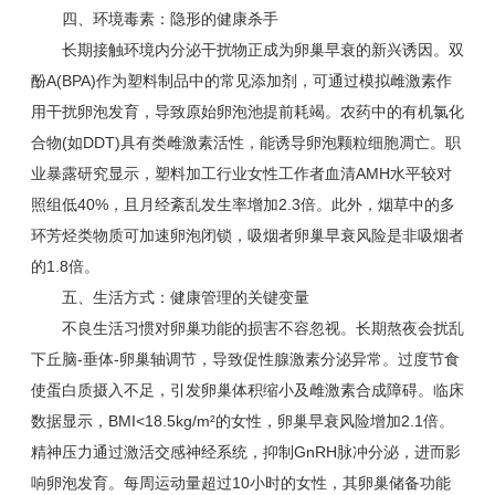
四、环境毒素：隐形的健康杀手
长期接触环境内分泌干扰物正成为卵巢早衰的新兴诱因。双
酚A(BPA)作为塑料制品中的常见添加剂，可通过模拟雌激素作
用干扰卵泡发育，导致原始卵泡池提前耗竭。农药中的有机氯化
合物(如DDT)具有类雌激素活性，能诱导卵泡颗粒细胞凋亡。职
业暴露研究显示，塑料加工行业女性工作者血清AMH水平较对
照组低40%，且月经紊乱发生率增加2.3倍。此外，烟草中的多
环芳烃类物质可加速卵泡闭锁，吸烟者卵巢早衰风险是非吸烟者
的1.8倍。
五、生活方式：健康管理的关键变量
不良生活习惯对卵巢功能的损害不容忽视。长期熬夜会扰乱
下丘脑-垂体-卵巢轴调节，导致促性腺激素分泌异常。过度节食
使蛋白质摄入不足，引发卵巢体积缩小及雌激素合成障碍。临床
数据显示，BMI<18.5kg/m²的女性，卵巢早衰风险增加2.1倍。
精神压力通过激活交感神经系统，抑制GnRH脉冲分泌，进而影
响卵泡发育。每周运动量超过10小时的女性，其卵巢储备功能