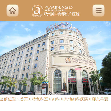
当前位置：
首页
>
特色科室
>
妇科
>
其他妇科疾病
>
卵巢早衰