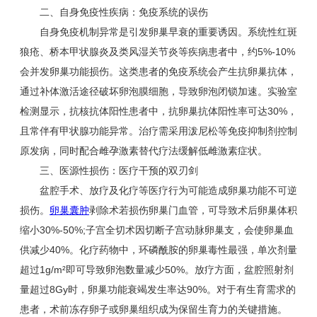
二、自身免疫性疾病：免疫系统的误伤
自身免疫机制异常是引发卵巢早衰的重要诱因。系统性红斑
狼疮、桥本甲状腺炎及类风湿关节炎等疾病患者中，约5%-10%
会并发卵巢功能损伤。这类患者的免疫系统会产生抗卵巢抗体，
通过补体激活途径破坏卵泡膜细胞，导致卵泡闭锁加速。实验室
检测显示，抗核抗体阳性患者中，抗卵巢抗体阳性率可达30%，
且常伴有甲状腺功能异常。治疗需采用泼尼松等免疫抑制剂控制
原发病，同时配合雌孕激素替代疗法缓解低雌激素症状。
三、医源性损伤：医疗干预的双刃剑
盆腔手术、放疗及化疗等医疗行为可能造成卵巢功能不可逆
损伤。
卵巢囊肿
剥除术若损伤卵巢门血管，可导致术后卵巢体积
缩小30%-50%;子宫全切术因切断子宫动脉卵巢支，会使卵巢血
供减少40%。化疗药物中，环磷酰胺的卵巢毒性最强，单次剂量
超过1g/m²即可导致卵泡数量减少50%。放疗方面，盆腔照射剂
量超过8Gy时，卵巢功能衰竭发生率达90%。对于有生育需求的
患者，术前冻存卵子或卵巢组织成为保留生育力的关键措施。