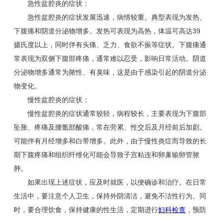
急性盆腔炎的症状：
急性盆腔炎的症状发展迅速，病情较重。典型表现为发热、
下腹痛和阴道分泌物增多。发热可表现为高热，体温可高达39
摄氏度以上，同时伴有头痛、乏力、食欲不振等症状。下腹痛通
常表现为双侧下腹部疼痛，通常难以忍受，影响日常活动。阴道
分泌物增多通常为脓性、有臭味，这是由于感染引起的阴道分泌
物变化。
慢性盆腔炎的症状：
慢性盆腔炎的症状通常较轻，病程较长，主要表现为下腹部
坠胀、疼痛及腰骶部酸痛，常在劳累、性交后及月经前后加剧。
可能伴有月经增多和白带增多。此外，由于慢性炎症而导致的长
期下腹疼痛和组织纤维化可能会导致子宫粘连和卵巢输卵管脓
肿。
如果出现上述症状，应及时就医，以便确诊和治疗。在日常
生活中，要注意个人卫生，保持外阴清洁，避免不洁性行为。同
时，要合理饮食，保持健康的性生活，定期进行
妇科检查
，预防