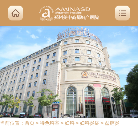
当前位置：
首页
>
特色科室
>
妇科
>
妇科炎症
>
盆腔炎