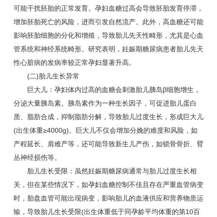
可能干扰胚胎的正常发育。孕妇血糖过高会导致胚胎发育停滞，
增加胚胎死亡的风险，进而引发自然流产。此外，高血糖还可能
影响胚胎细胞的分化和增殖，导致胎儿先天性畸形，尤其是心血
管系统和神经系统畸形。研究表明，妊娠期糖尿病患者胎儿先天
性心脏病的发病率较正常孕妇显著升高。
(二)胎儿生长异常
巨大儿：孕妇体内过高的血糖会刺激胎儿胰岛β细胞增生，
分泌大量胰岛素。胰岛素作为一种生长因子，可促进胎儿蛋白
质、脂肪合成，抑制脂肪分解，导致胎儿过度生长，形成巨大儿
(出生体重≥4000g)。巨大儿不仅会增加分娩的难度和风险，如
产程延长、肩难产等，还可能导致新生儿产伤，如锁骨骨折、臂
丛神经损伤等。
胎儿生长受限：虽然妊娠期糖尿病通常与胎儿过度生长相
关，但在某些情况下，如孕妇血糖控制不佳且存在严重血管病变
时，胎盘血管可能出现病变，影响胎儿的血液供应和营养物质运
输，导致胎儿生长受限(出生体重低于同孕龄平均体重的第10百