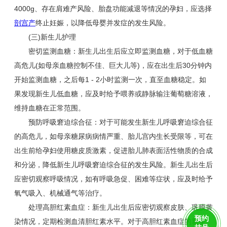
4000g、存在肩难产风险、胎盘功能减退等情况的孕妇，应选择
剖宫产
终止妊娠，以降低母婴并发症的发生风险。
(三)新生儿护理
密切监测血糖：新生儿出生后应立即监测血糖，对于低血糖
高危儿(如母亲血糖控制不佳、巨大儿等)，应在出生后30分钟内
开始监测血糖，之后每1 - 2小时监测一次，直至血糖稳定。如
果发现新生儿低血糖，应及时给予喂养或静脉输注葡萄糖溶液，
维持血糖在正常范围。
预防呼吸窘迫综合征：对于可能发生新生儿呼吸窘迫综合征
的高危儿，如母亲糖尿病病情严重、胎儿宫内生长受限等，可在
出生前给孕妇使用糖皮质激素，促进胎儿肺表面活性物质的合成
和分泌，降低新生儿呼吸窘迫综合征的发生风险。新生儿出生后
应密切观察呼吸情况，如有呼吸急促、困难等症状，应及时给予
氧气吸入、机械通气等治疗。
处理高胆红素血症：新生儿出生后应密切观察皮肤、巩膜黄
预约
染情况，定期检测血清胆红素水平。对于高胆红素血症的新生