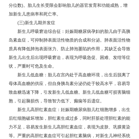
分位数)。胎儿生长受限会影响胎儿的器官发育和功能成熟，增
加新生儿患病率和死亡率。
(三)新生儿期并发症
新生儿呼吸窘迫综合征：妊娠期糖尿病孕妇的胎儿由于高胰
岛素血症，可抑制肺表面活性物质的合成和分泌。肺表面活性物
质具有降低肺泡表面张力、防止肺泡萎陷的作用，其缺乏会导致
新生儿出生后出现呼吸窘迫，表现为呼吸急促、困难、发绀等症
状，严重时可危及生命。
新生儿低血糖：胎儿在宫内处于高血糖环境，出生后脱离了
母体高血糖的供应，但自身胰岛素分泌仍处于较高水平，容易导
致血糖迅速下降，引发新生儿低血糖。新生儿低血糖可损害脑细
胞，引起脑损伤，导致智力低下、癫痫等后遗症。
新生儿高胆红素血症：妊娠期糖尿病胎儿红细胞增多，出生
后红细胞破坏增加，胆红素生成过多，同时肝脏处理胆红素的能
力不足，容易发生新生儿高胆红素血症，表现为皮肤、巩膜黄染
等。严重的高胆红素血症可引起胆红素脑病，对新生儿神经系统