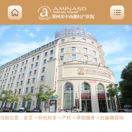
当前位置：
首页
>
特色科室
>
产科
>
孕期服务
>
妊娠糖尿病