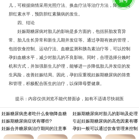
挂号
儿，可根据病情采用光照疗法、换血疗法等治疗方法，降低血清
胆红素水平，预防胆红素脑病的发生。
四、结论
妊娠期糖尿病对胎儿的影响是多方面的，包括胚胎发育异
常、胎儿生长异常和新生儿期并发症等。通过孕期有效的管理，
包括饮食控制、运动疗法、血糖监测和胰岛素治疗等，可以控制
孕妇血糖水平，减少对胎儿的不良影响。同时，合理选择分娩时
机和方式，并加强新生儿护理，能够进一步降低胎儿并发症的发
生风险，改善妊娠结局。因此，孕妇应重视妊娠期糖尿病的筛查
和管理，积极配合医生的治疗，以保障母婴健康。
提示：内容仅供浏览不能代替面诊，如有不适请尽快就医
https://m.aminasd.com/a/ks/ck/yq/tn/10145.html
妊娠糖尿病患者吃什么食物降血糖
妊娠期糖尿病对胎儿的影响及处理
妊娠期糖尿病症状有哪些?
引起妊娠期糖尿病的高危因素有哪
妊娠合并糖尿病治疗期间的注意事
孕妇一般可以通过饮食管理来控制