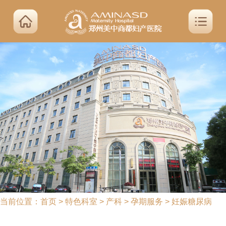
当前位置：
首页
>
特色科室
>
产科
>
孕期服务
>
妊娠糖尿病