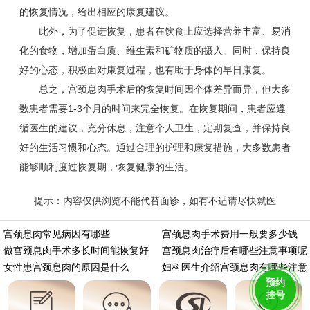
的恢复情况，给出相应的康复建议。
此外，为了促进恢复，患者在饮食上应选择营养丰富、易消
化的食物，增加蛋白质、维生素和矿物质的摄入。同时，保持良
好的心态，积极面对康复过程，也有助于身体的早日康复。
总之，宫颈息肉手术后的恢复时间因个体差异而异，但大多
数患者需要1-3个月的时间来完全恢复。在恢复期间，患者应遵
循医生的建议，充分休息，注意个人卫生，定期复查，并保持良
好的生活习惯和心态。通过合理的护理和康复措施，大多数患者
能够顺利度过恢复期，恢复健康的生活。
提示：内容仅供浏览不能代替面诊，如有不适请尽快就医
https://m.aminasd.com/a/ks/fk/gj/xr/5700.html
宫颈息肉常见病因有哪些
宫颈息肉手术费用一般要多少钱
做宫颈息肉手术多长时间能恢复好
宫颈息肉治疗后有哪些注意事项呢
女性患宫颈息肉的原因是什么
妇科医生介绍宫颈息肉有哪些注意
预约
挂号