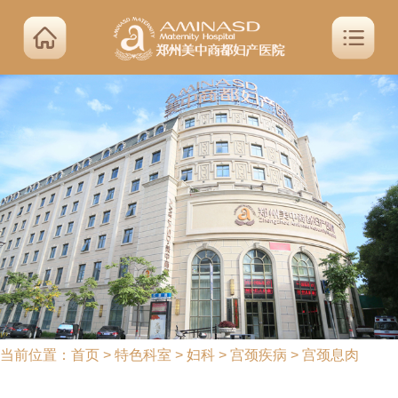
当前位置：
首页
>
特色科室
>
妇科
>
宫颈疾病
>
宫颈息肉