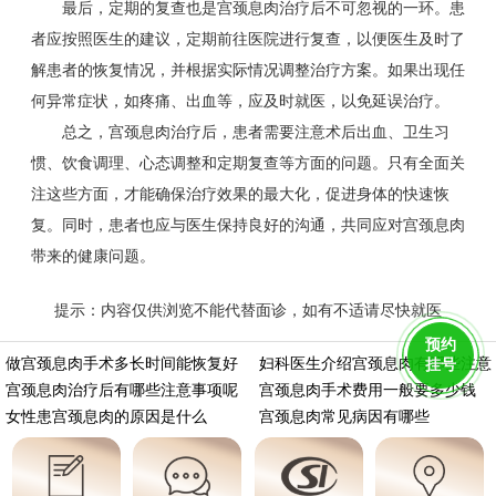
最后，定期的复查也是宫颈息肉治疗后不可忽视的一环。患
者应按照医生的建议，定期前往医院进行复查，以便医生及时了
解患者的恢复情况，并根据实际情况调整治疗方案。如果出现任
何异常症状，如疼痛、出血等，应及时就医，以免延误治疗。
总之，宫颈息肉治疗后，患者需要注意术后出血、卫生习
惯、饮食调理、心态调整和定期复查等方面的问题。只有全面关
注这些方面，才能确保治疗效果的最大化，促进身体的快速恢
复。同时，患者也应与医生保持良好的沟通，共同应对宫颈息肉
带来的健康问题。
提示：内容仅供浏览不能代替面诊，如有不适请尽快就医
https://m.aminasd.com/a/ks/fk/gj/xr/6213.html
预约
做宫颈息肉手术多长时间能恢复好
妇科医生介绍宫颈息肉有哪些注意
挂号
宫颈息肉治疗后有哪些注意事项呢
宫颈息肉手术费用一般要多少钱
女性患宫颈息肉的原因是什么
宫颈息肉常见病因有哪些