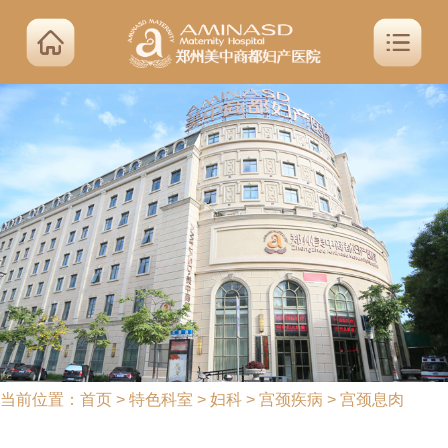
当前位置：
首页
>
特色科室
>
妇科
>
宫颈疾病
>
宫颈息肉