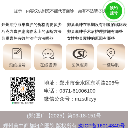
预约
提示：内容仅供浏览不能代替面诊，如有不适请尽快就医
挂号
https://m.aminasd.com/a/ks/zl/lc/8236.html
郑州治疗卵巢囊肿的价格需要多少
卵巢囊肿在早期没有明显的临床表
巧克力囊肿患者临床上的诊断方法
卵巢囊肿手术后护理措施有哪些
卵巢囊肿有效的治疗方法哪些
女性卵巢囊肿的原因有哪些
地址：郑州市金水区东明路206号
电话：0371-61006100
微信公众号：mzsdfcyy
(郑)医广【2025】第03-18-151号
郑州美中商都妇产医院 版权所有
豫ICP备16014840号