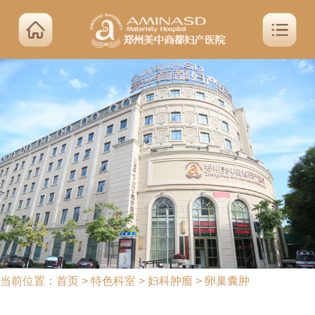
当前位置：
首页
>
特色科室
>
妇科肿瘤
>
卵巢囊肿