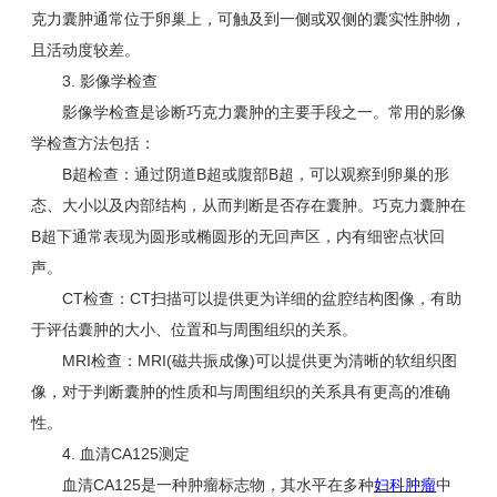
克力囊肿通常位于卵巢上，可触及到一侧或双侧的囊实性肿物，
且活动度较差。
3. 影像学检查
影像学检查是诊断巧克力囊肿的主要手段之一。常用的影像
学检查方法包括：
B超检查：通过阴道B超或腹部B超，可以观察到卵巢的形
态、大小以及内部结构，从而判断是否存在囊肿。巧克力囊肿在
B超下通常表现为圆形或椭圆形的无回声区，内有细密点状回
声。
CT检查：CT扫描可以提供更为详细的盆腔结构图像，有助
于评估囊肿的大小、位置和与周围组织的关系。
MRI检查：MRI(磁共振成像)可以提供更为清晰的软组织图
像，对于判断囊肿的性质和与周围组织的关系具有更高的准确
性。
4. 血清CA125测定
血清CA125是一种肿瘤标志物，其水平在多种
妇科肿瘤
中