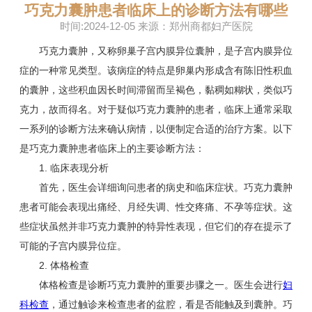
巧克力囊肿患者临床上的诊断方法有哪些
时间:2024-12-05 来源：郑州商都妇产医院
巧克力囊肿，又称卵巢子宫内膜异位囊肿，是子宫内膜异位
症的一种常见类型。该病症的特点是卵巢内形成含有陈旧性积血
的囊肿，这些积血因长时间滞留而呈褐色，黏稠如糊状，类似巧
克力，故而得名。对于疑似巧克力囊肿的患者，临床上通常采取
一系列的诊断方法来确认病情，以便制定合适的治疗方案。以下
是巧克力囊肿患者临床上的主要诊断方法：
1. 临床表现分析
首先，医生会详细询问患者的病史和临床症状。巧克力囊肿
患者可能会表现出痛经、月经失调、性交疼痛、不孕等症状。这
些症状虽然并非巧克力囊肿的特异性表现，但它们的存在提示了
可能的子宫内膜异位症。
2. 体格检查
体格检查是诊断巧克力囊肿的重要步骤之一。医生会进行
妇
科检查
，通过触诊来检查患者的盆腔，看是否能触及到囊肿。巧