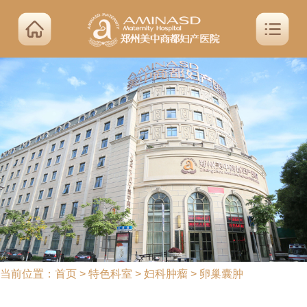
当前位置：
首页
>
特色科室
>
妇科肿瘤
>
卵巢囊肿